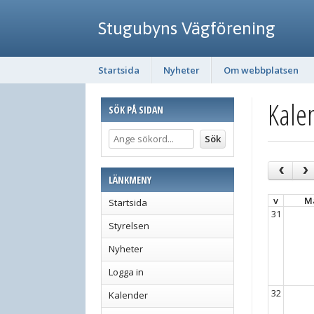
Stugubyns Vägförening
Startsida
Nyheter
Om webbplatsen
Kale
SÖK PÅ SIDAN
LÄNKMENY
v
M
Startsida
31
Styrelsen
Nyheter
Logga in
32
Kalender