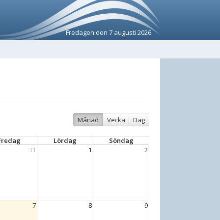
Fredagen den 7 augusti 2026
Månad
Vecka
Dag
Fredag
Lördag
Söndag
31
1
2
7
8
9