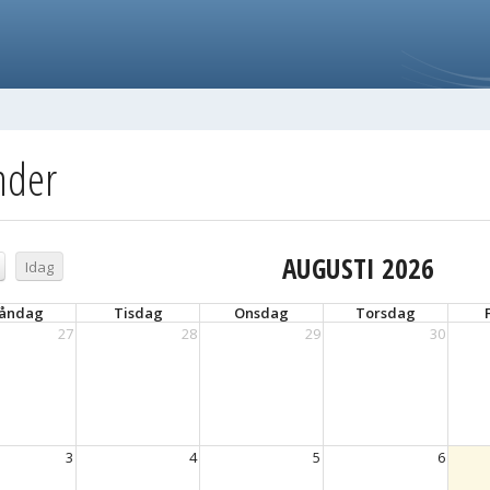
nder
AUGUSTI 2026
Idag
åndag
Tisdag
Onsdag
Torsdag
27
28
29
30
3
4
5
6