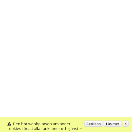
Den här webbplatsen använder
Godkänn
Läs mer
X
cookies för att alla funktioner och tjänster